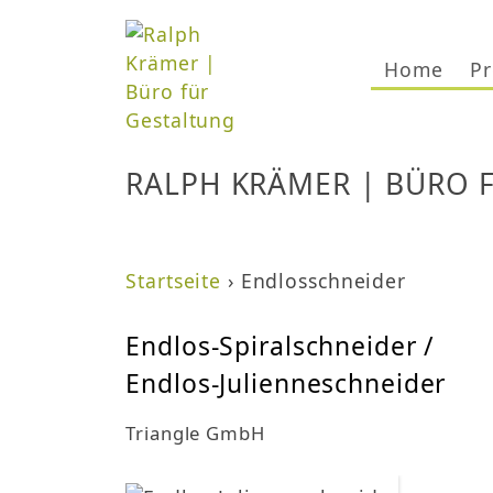
Home
Pr
RALPH KRÄMER | BÜRO 
Startseite
›
Endlosschneider
S
Endlos-Spiralschneider /
i
Endlos-Julienneschneider
e
Triangle GmbH
s