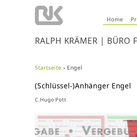
Home
Pr
RALPH KRÄMER | BÜRO 
Startseite
›
Engel
S
(Schlüssel-)Anhänger Engel
i
C.Hugo Pott
e
s
i