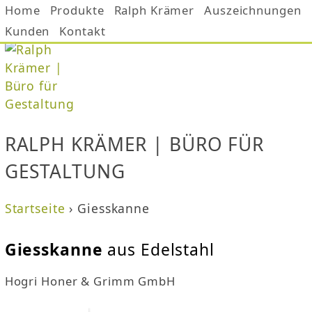
Home
Produkte
Jump to navigation
Ralph Krämer
Auszeichnungen
Kunden
Kontakt
RALPH KRÄMER | BÜRO FÜR
GESTALTUNG
Startseite
›
Giesskanne
S
Giesskanne
aus Edelstahl
i
Hogri Honer & Grimm GmbH
e