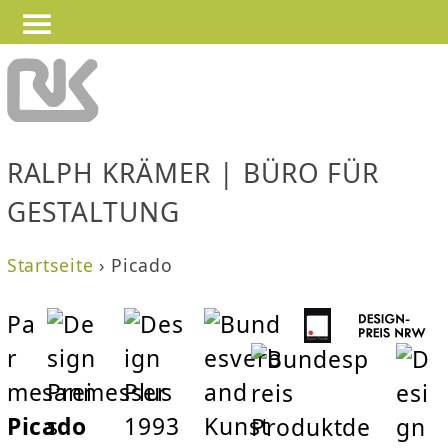
—
—
Jump to navigation
—
RALPH KRÄMER | BÜRO FÜR
GESTALTUNG
Startseite
›
Picado
S
Pa
i
r
e
mesanmesser
s
Picado