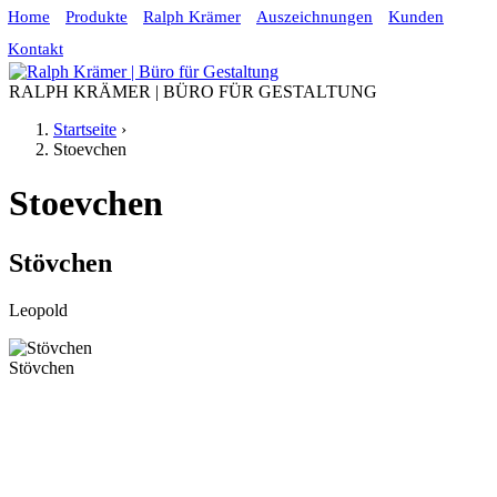
Home
Produkte
Ralph Krämer
Auszeichnungen
Kunden
Jump to navigation
Kontakt
RALPH KRÄMER | BÜRO FÜR GESTALTUNG
Startseite
›
Stoevchen
Sie sind hier
Stoevchen
Stövchen
Leopold
Stövchen