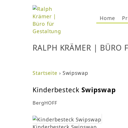
Home
Pr
RALPH KRÄMER | BÜRO 
Startseite
›
Swipswap
S
Kinderbesteck
Swipswap
i
BergHOFF
e
s
Kinderbesteck Swipswap