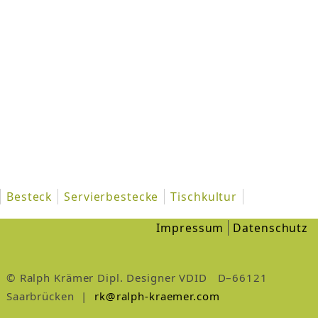
Besteck
Servierbestecke
Tischkultur
Impressum
Datenschutz
© Ralph Krämer Dipl. Designer VDID D–66121
Saarbrücken |
rk@ralph-kraemer.com