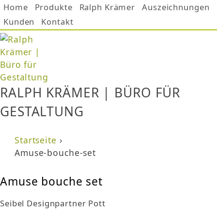
Home
Produkte
Ralph Krämer
Auszeichnungen
Jump to navigation
Kunden
Kontakt
RALPH KRÄMER | BÜRO FÜR
GESTALTUNG
Startseite
›
Sie sind hier
Amuse-bouche-set
Amuse bouche set
Seibel Designpartner Pott