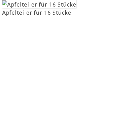
s
Apfelteiler für 16 Stücke
i
n
d
h
i
e
r