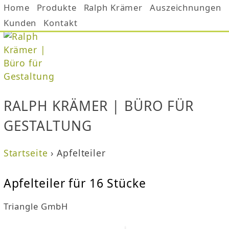
Home
Produkte
Jump to navigation
Ralph Krämer
Auszeichnungen
Kunden
Kontakt
RALPH KRÄMER | BÜRO FÜR
GESTALTUNG
Startseite
›
Apfelteiler
S
Apfelteiler für 16 Stücke
i
Triangle GmbH
e