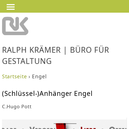
—
—
Jump to navigation
—
RALPH KRÄMER | BÜRO FÜR
GESTALTUNG
Startseite
›
Engel
S
(Schlüssel-)Anhänger Engel
i
C.Hugo Pott
e
s