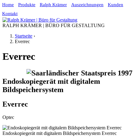
Home
Produkte
Ralph Krämer
Auszeichnungen
Kunden
Jump to navigation
Kontakt
RALPH KRÄMER | BÜRO FÜR GESTALTUNG
Startseite
›
Everrec
Sie sind hier
Everrec
Endoskopiegerät mit digitalem
Bildspeichersystem
Everrec
Optec
Endoskopiegerät mit digitalem Bildspeichersystem Everrec