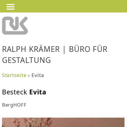
—
—
Jump to navigation
—
RALPH KRÄMER | BÜRO FÜR
GESTALTUNG
Startseite
›
Evita
S
Besteck
Evita
i
BergHOFF
e
s