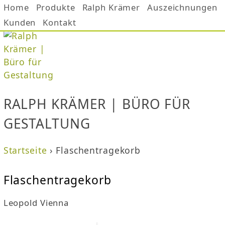
Home
Produkte
Jump to navigation
Ralph Krämer
Auszeichnungen
Kunden
Kontakt
RALPH KRÄMER | BÜRO FÜR
GESTALTUNG
Startseite
›
Flaschentragekorb
S
Flaschentragekorb
i
Leopold Vienna
e