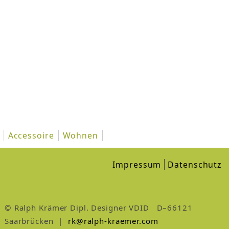
Accessoire
Wohnen
Impressum
Datenschutz
© Ralph Krämer Dipl. Designer VDID D–66121
Saarbrücken |
rk@ralph-kraemer.com