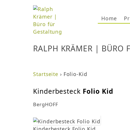
Home
Pr
RALPH KRÄMER | BÜRO 
Startseite
›
Folio-Kid
S
Kinderbesteck
Folio Kid
i
BergHOFF
e
s
Kinderbesteck Folio Kid