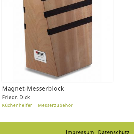
i
n
d
h
i
e
r
Magnet-Messerblock
Friedr. Dick
Küchenhelfer
|
Messerzubehör
Impressum
Datenschutz