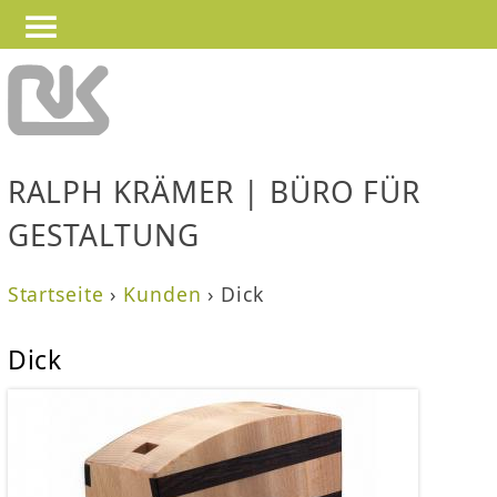
—
—
Jump to navigation
—
RALPH KRÄMER | BÜRO FÜR
GESTALTUNG
Startseite
›
Kunden
›
Dick
S
Dick
i
e
s