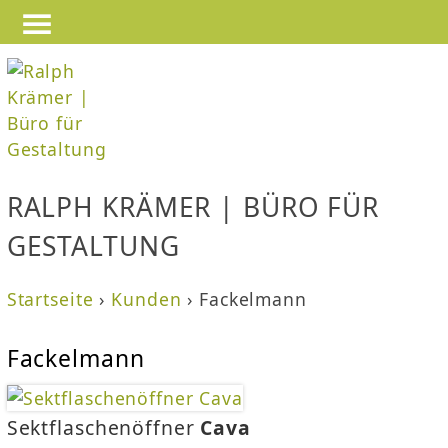
—
—
Jump to navigation
—
RALPH KRÄMER | BÜRO FÜR
GESTALTUNG
Startseite
›
Kunden
›
Fackelmann
S
Fackelmann
i
e
Sektflaschenöffner
Cava