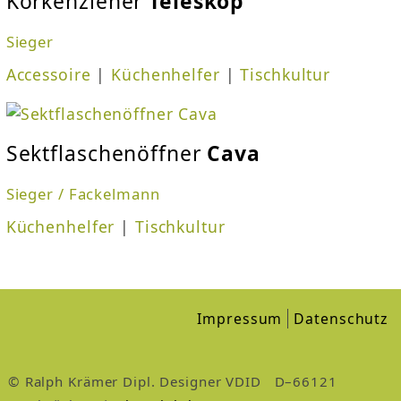
Korkenzieher
Teleskop
Sieger
Accessoire
|
Küchenhelfer
|
Tischkultur
Sektflaschenöffner
Cava
Sieger / Fackelmann
Küchenhelfer
|
Tischkultur
Impressum
Datenschutz
© Ralph Krämer Dipl. Designer VDID D–66121