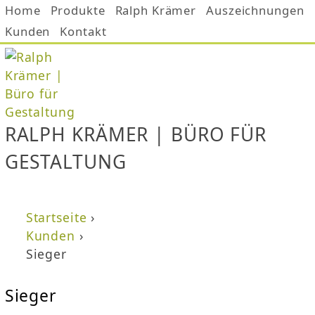
Home
Produkte
Ralph Krämer
Auszeichnungen
Jump to navigation
Kunden
Kontakt
RALPH KRÄMER | BÜRO FÜR
GESTALTUNG
Startseite
›
Sie sind hier
Kunden
›
Sieger
Sieger