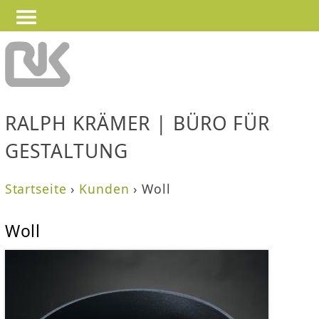
—
—
Jump to navigation
—
RALPH KRÄMER | BÜRO FÜR
GESTALTUNG
Startseite
›
Kunden
›
Woll
S
Woll
i
e
s