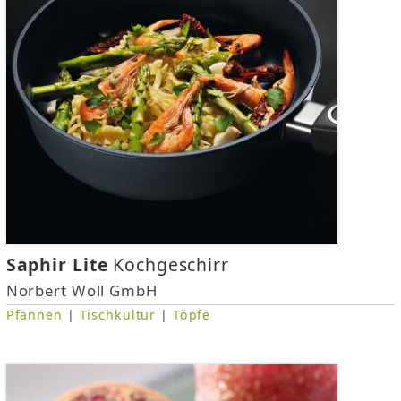
i
n
d
h
i
e
r
Saphir Lite
Kochgeschirr
Norbert Woll GmbH
Pfannen
|
Tischkultur
|
Töpfe