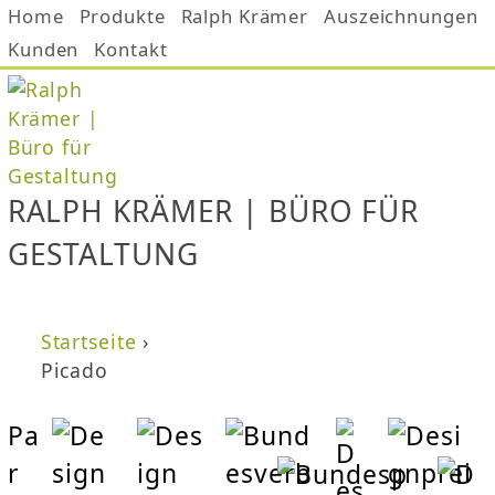
Home
Produkte
Ralph Krämer
Auszeichnungen
Jump to navigation
Kunden
Kontakt
RALPH KRÄMER | BÜRO FÜR
GESTALTUNG
Startseite
›
Sie sind hier
Picado
Pa
r