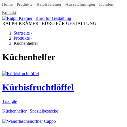
Home
Produkte
Ralph Krämer
Auszeichnungen
Kunden
Jump to navigation
Kontakt
RALPH KRÄMER | BÜRO FÜR GESTALTUNG
Startseite
›
Produkte
›
Sie sind hier
Küchenhelfer
Küchenhelfer
Kürbisfruchtlöffel
Triangle
Küchenhelfer
|
Spezialbestecke