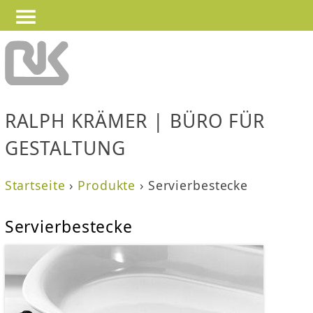
—
—
Jump to navigation
—
RALPH KRÄMER | BÜRO FÜR
GESTALTUNG
Startseite
›
Produkte
›
Servierbestecke
S
Servierbestecke
i
e
s