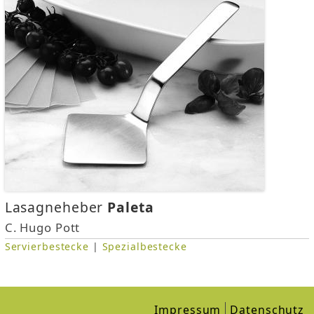
i
n
d
h
i
e
r
Lasagneheber
Paleta
C. Hugo Pott
Servierbestecke
|
Spezialbestecke
Impressum
Datenschutz