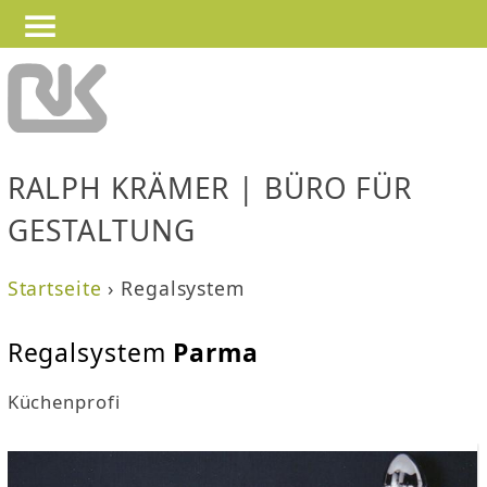
—
—
Jump to navigation
—
RALPH KRÄMER | BÜRO FÜR
GESTALTUNG
Startseite
›
Regalsystem
S
Regalsystem
Parma
i
Küchenprofi
e
s