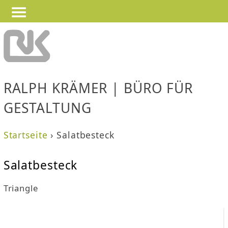
—
—
Jump to navigation
—
RALPH KRÄMER | BÜRO FÜR
GESTALTUNG
Startseite
›
Salatbesteck
S
Salatbesteck
i
Triangle
e
s