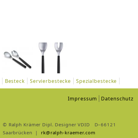
Besteck
Servierbestecke
Spezialbestecke
Impressum
Datenschutz
© Ralph Krämer Dipl. Designer VDID D–66121
Saarbrücken |
rk@ralph-kraemer.com