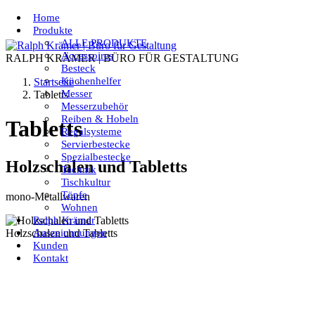
Jump to navigation
Home
Produkte
ALLE PRODUKTE
Accessoires
RALPH KRÄMER | BÜRO FÜR GESTALTUNG
Besteck
Küchenhelfer
Startseite
›
Messer
Tabletts
Sie sind hier
Messerzubehör
Reiben & Hobeln
Tabletts
Regalsysteme
Servierbestecke
Spezialbestecke
Holzschalen und Tabletts
Technik
Tischkultur
Töpfe
mono-Metallwaren
Wohnen
Ralph Krämer
Auszeichnungen
Holzschalen und Tabletts
Kunden
Kontakt