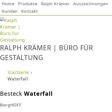
Home
Produkte
Ralph Krämer
Auszeichnungen
Jump to navigation
Kunden
Kontakt
RALPH KRÄMER | BÜRO FÜR
GESTALTUNG
Startseite
›
Sie sind hier
Waterfall
Besteck
Waterfall
BergHOFF