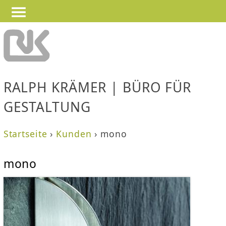
—
—
Jump to navigation
—
RALPH KRÄMER | BÜRO FÜR
GESTALTUNG
Startseite
›
Kunden
›
mono
S
mono
i
e
s