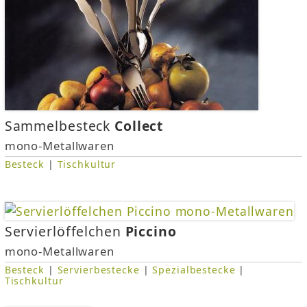
Sammelbesteck
Collect
mono-Metallwaren
Besteck
|
Tischkultur
Servierlöffelchen
Piccino
mono-Metallwaren
Besteck
|
Servierbestecke
|
Spezialbestecke
|
Tischkultur