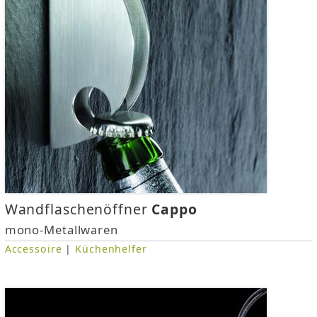
i
n
d
h
i
e
r
Wandflaschenöffner
Cappo
mono-Metallwaren
Accessoire
|
Küchenhelfer