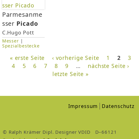
Parmesanme
sser
Picado
C.Hugo Pott
Messer
|
Spezialbestecke
« erste Seite
‹ vorherige Seite
1
2
3
4
5
6
7
8
9
…
nächste Seite ›
letzte Seite »
Impressum
Datenschutz
© Ralph Krämer Dipl. Designer VDID D–66121