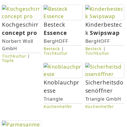
e
n
Kochgeschirr
Besteck
Kinderbestec
concept pro
Essence
k
Swipswap
Norbert Woll
BergHOFF
BergHOFF
GmbH
Besteck
|
Besteck
|
Tischkultur
Tischkultur
Tischkultur
|
Töpfe
Knoblauchpr
Sicherheitsdo
esse
senöffner
Triangle
Triangle GmbH
Küchenhelfer
Küchenhelfer