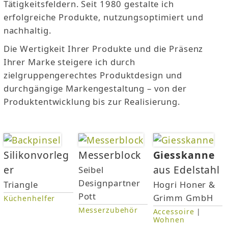
s
Tätigkeitsfeldern. Seit 1980 gestalte ich
erfolgreiche Produkte, nutzungsoptimiert und
i
nachhaltig.
Die Wertigkeit Ihrer Produkte und die Präsenz
n
Ihrer Marke steigere ich durch
d
zielgruppengerechtes Produktdesign und
durchgängige Markengestaltung – von der
h
Produktentwicklung bis zur Realisierung.
i
e
S
Silikonvorleg
Messerblock
Giesskanne
r
er
e
aus Edelstahl
Seibel
Designpartner
Triangle
Hogri Honer &
i
Pott
Grimm GmbH
Küchenhelfer
Messerzubehör
Accessoire
|
t
Wohnen