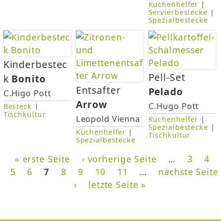
Küchenhelfer
|
Servierbestecke
|
Spezialbestecke
Kinderbestec
Pell-Set
k
Bonito
Entsafter
Pelado
C.Higo Pott
Arrow
C.Hugo Pott
Besteck
|
Tischkultur
Leopold Vienna
Küchenhelfer
|
Spezialbestecke
|
Küchenhelfer
|
Tischkultur
Spezialbestecke
« erste Seite
‹ vorherige Seite
…
3
4
5
6
7
8
9
10
11
…
nächste Seite
›
letzte Seite »