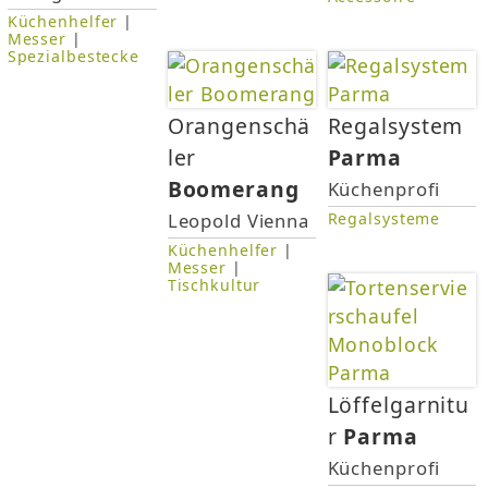
e
Küchenhelfer
|
Messer
|
Spezialbestecke
n
Orangenschä
Regalsystem
ler
Parma
Boomerang
Küchenprofi
Leopold Vienna
Regalsysteme
Küchenhelfer
|
Messer
|
Tischkultur
Löffelgarnitu
r
Parma
Küchenprofi