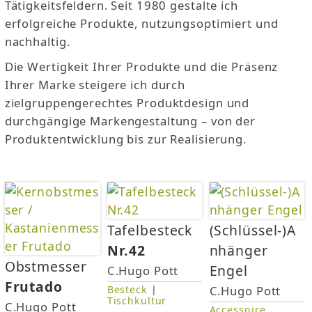
s
Tätigkeitsfeldern. Seit 1980 gestalte ich
erfolgreiche Produkte, nutzungsoptimiert und
i
nachhaltig.
Die Wertigkeit Ihrer Produkte und die Präsenz
n
Ihrer Marke steigere ich durch
d
zielgruppengerechtes Produktdesign und
durchgängige Markengestaltung – von der
h
Produktentwicklung bis zur Realisierung.
i
e
S
r
Tafelbesteck
(Schlüssel-)A
e
Nr.42
nhänger
i
Obstmesser
Engel
C.Hugo Pott
Frutado
Besteck
|
C.Hugo Pott
t
Tischkultur
C.Hugo Pott
Accessoire