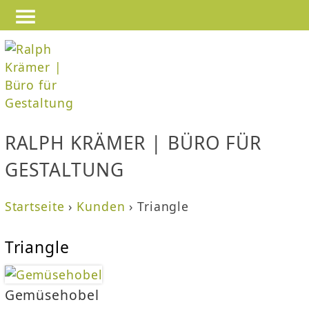
—
—
Jump to navigation
—
RALPH KRÄMER | BÜRO FÜR
GESTALTUNG
Startseite
›
Kunden
›
Triangle
S
Triangle
i
e
Gemüsehobel