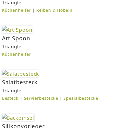
s
Triangle
Küchenhelfer
|
Reiben & Hobeln
i
n
Art Spoon
d
Triangle
h
Küchenhelfer
i
e
Salatbesteck
Triangle
r
Besteck
|
Servierbestecke
|
Spezialbestecke
Silikonvorleger