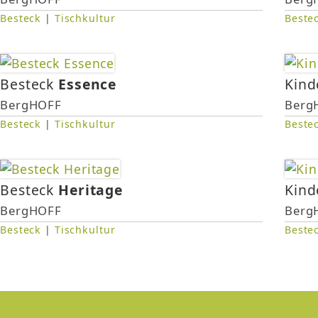
Besteck
|
Tischkultur
Beste
Besteck
Essence
Kind
BergHOFF
Berg
Besteck
|
Tischkultur
Beste
Besteck
Heritage
Kind
BergHOFF
Berg
Besteck
|
Tischkultur
Beste