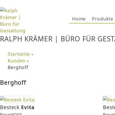
Jump to navigation
Home
Produkte
RALPH KRÄMER | BÜRO FÜR GES
Startseite
›
Sie sind hier
Kunden
›
Berghoff
Berghoff
Besteck
Evita
Best
BergHOFF
Berg