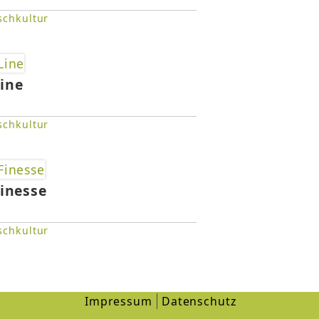
schkultur
ine
schkultur
inesse
schkultur
Impressum
Datenschutz