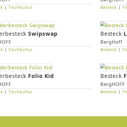
ck
|
Tischkultur
Besteck
|
Ti
erbesteck
Swipswap
Besteck
L
HOFF
BergHoff
ck
|
Tischkultur
Besteck
|
Ti
erbesteck
Folio Kid
Besteck
F
HOFF
BergHOFF
ck
|
Tischkultur
Besteck
|
Ti