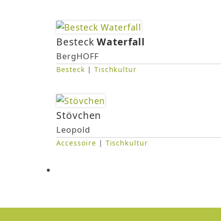
i
n
Besteck
Waterfall
d
BergHOFF
h
Besteck
|
Tischkultur
i
Stövchen
e
Leopold
r
Accessoire
|
Tischkultur