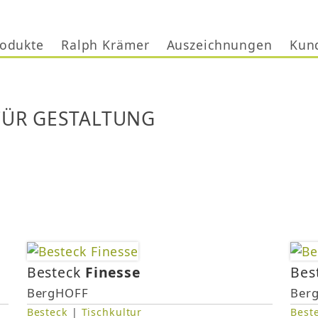
Jump to navigation
odukte
Ralph Krämer
Auszeichnungen
Kun
FÜR GESTALTUNG
Besteck
Finesse
Bes
BergHOFF
Ber
Besteck
|
Tischkultur
Best