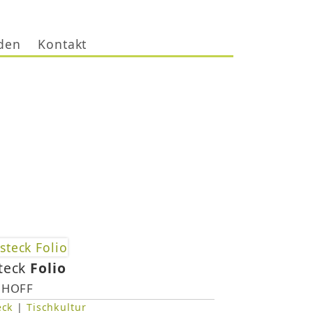
den
Kontakt
teck
Folio
gHOFF
eck
|
Tischkultur