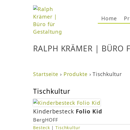
Home
Pr
RALPH KRÄMER | BÜRO 
Startseite
›
Produkte
›
Tischkultur
S
Tischkultur
i
e
Kinderbesteck
Folio Kid
s
BergHOFF
Besteck
|
Tischkultur