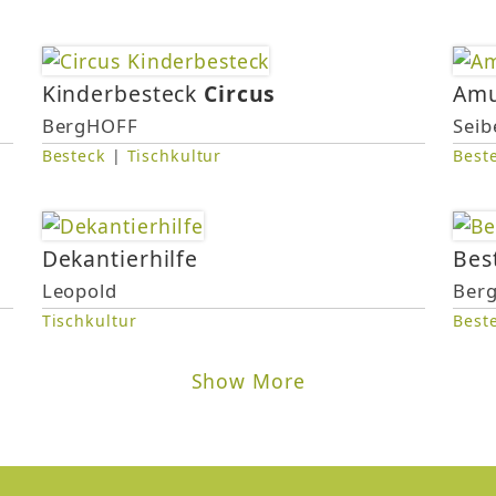
Kinderbesteck
Circus
Amu
BergHOFF
Seib
Besteck
|
Tischkultur
Best
Dekantierhilfe
Bes
Leopold
Ber
Tischkultur
Best
Show More