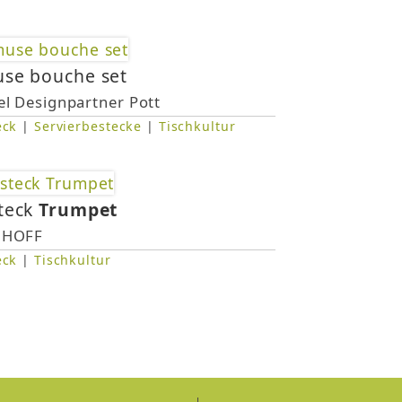
se bouche set
el Designpartner Pott
eck
|
Servierbestecke
|
Tischkultur
teck
Trumpet
gHOFF
eck
|
Tischkultur